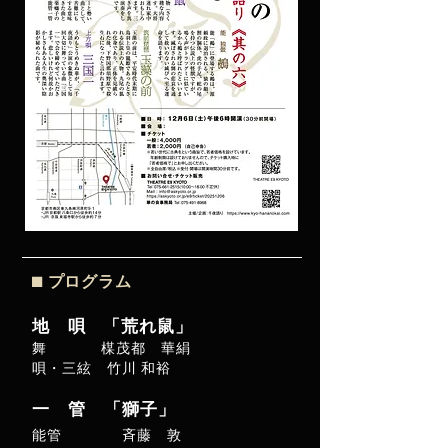
⬛︎ プログラム
地 唄 「荒れ鼠」
舞 楳茂都 華絹
唄・三絃 竹川 和裕
一 管 「獅子」
能管
斉藤 敦