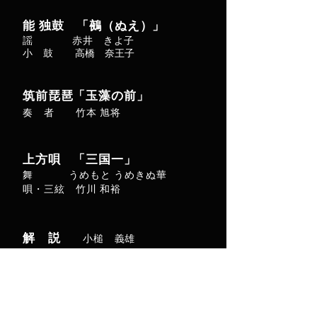
能 独鼓 「鵺（ぬえ）」
謡 赤井 きよ子
小 鼓
高橋 奈王子
筑前琵琶「玉藻の前」
奏 者 竹本 旭将
上方唄
「三国一」
舞 うめもと うめきぬ華
唄・三絃 竹川 和裕
解 説
小槌 義雄
⬛︎
スタッフ
舞台監督 ｜浜村修司