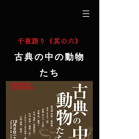
千夜語り《其の六》
古典の中の動物
たち