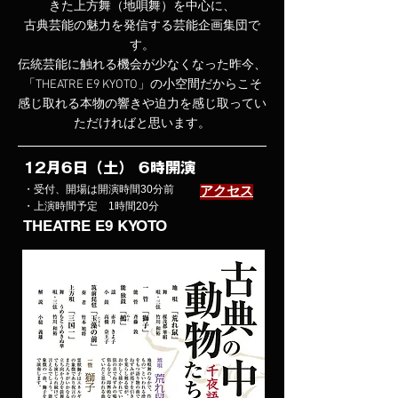
きた上方舞（地唄舞）を中心に、
古典芸能の魅力を発信する芸能企画集団で
す。
伝統芸能に触れる機会が少なくなった昨今、
「THEATRE E9 KYOTO」の小空間だからこそ
感じ取れる本物の響きや迫力を感じ取ってい
ただければと思います。
12月6日（土） 6時開演
・受付、開場は開演時間30分前
​アクセス
・上演時間予定 1時間20分
THEATRE E9 KYOTO