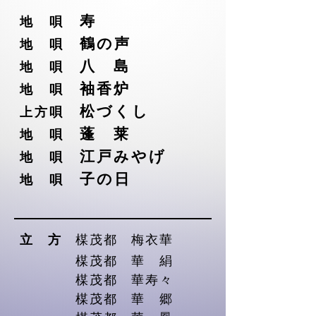
寿
地 唄
鶴の声
地 唄
八 島
地 唄
袖香炉
地 唄
松づくし
上方唄
蓬 莱
地 唄
江戸みやげ
地 唄
子の日
地 唄
立 方
楳茂都 梅衣華
楳茂都 華 絹
楳茂都 華寿々
楳茂都 華 郷