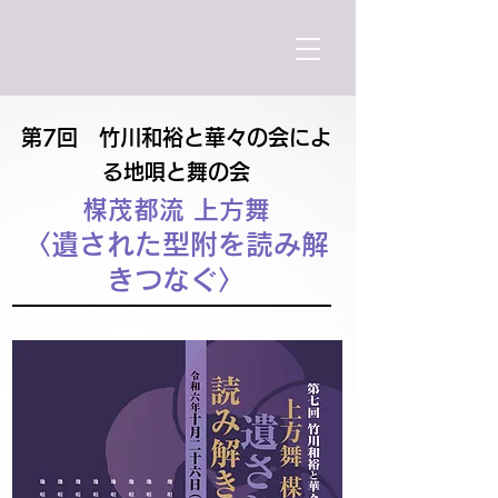
第7回 竹川和裕と華々の会によ
る地唄と舞の会
楳茂都流 上方舞
〈遺された型附を読み解
きつなぐ〉