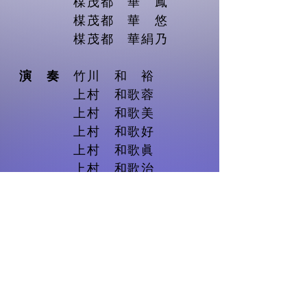
楳茂都 華 鳳
楳茂都 華 悠
楳茂都 華絹乃
演 奏
竹川 和 裕
上村 和歌蓉
上村 和歌美
上村 和歌好
上村 和歌眞
上村 和歌治
■ チケット
一 般 3,000円
若者価格 1,000円（40才以下ぐら
いの方）